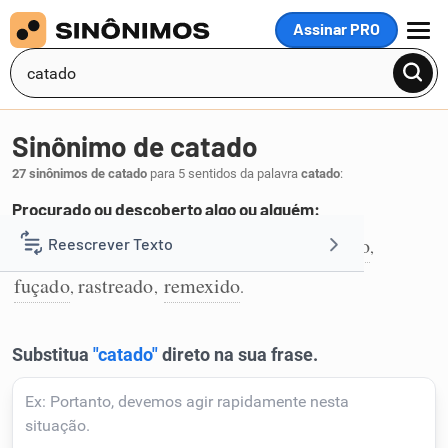
Assinar PRO
MENU
Sinônimo de catado
27 sinônimos de catado
para 5 sentidos da palavra
catado
:
Procurado ou descoberto algo ou alguém:
buscado
descoberto
caçado
procurado
Reescrever Texto
,
,
,
,
1
fuçado
rastreado
remexido
,
,
.
Resumir Texto
Corrigir Texto
Detector de IA