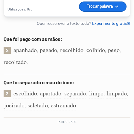
Humanizador de IA
Que foi pego com as mãos:
Cata-letras
apanhado
pegado
recolhido
colhido
pego
,
,
,
,
,
2
Conexões
recoltado
.
Caça-palavras
Que foi separado o mau do bom:
escolhido
apartado
separado
limpo
limpado
,
,
,
,
,
3
joeirado
seletado
estremado
,
,
.
Dicionário
Sinônimos