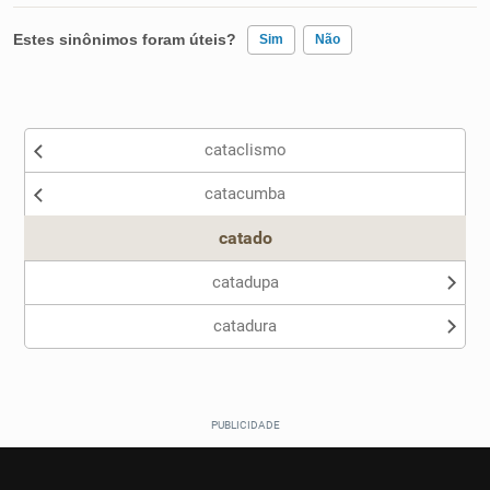
Estes sinônimos foram úteis?
Sim
Não
Existem sinônimos incorretos
cataclismo
Nenhum dos sinônimos apresentados me ajudou
catacumba
Outro
catado
catadupa
catadura