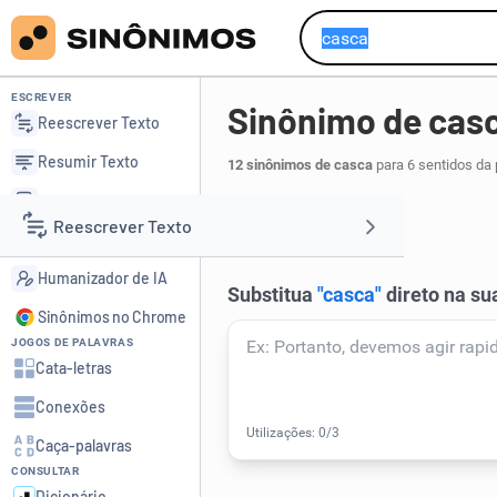
ESCREVER
Sinônimo de cas
Reescrever Texto
Resumir Texto
12 sinônimos de casca
para 6 sentidos da
Corrigir Texto
envoltório
.
1
Reescrever Texto
Detector de IA
Humanizador de IA
Resumir Texto
Sinônimos no Chrome
JOGOS DE PALAVRAS
Corrigir Texto
Cata-letras
Conexões
Detector de IA
Caça-palavras
CONSULTAR
Humanizador de IA
Dicionário