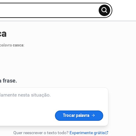
ca
 palavra
casca
: