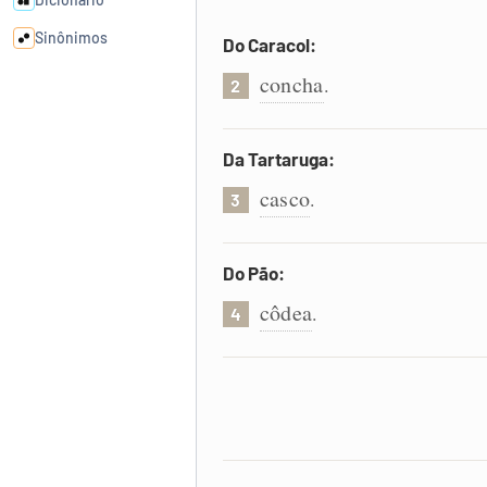
Sinônimos
Do Caracol:
concha
.
2
Cata-letras
Da Tartaruga:
Conexões
casco
.
3
Caça-palavras
Do Pão:
côdea
.
4
Dicionário
Sinônimos