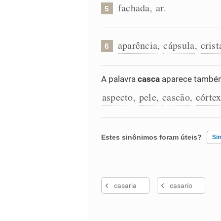
fachada
ar
,
.
5
aparência
cápsula
crist
,
,
6
A palavra
casca
aparece também
aspecto
pele
cascão
córte
,
,
,
Estes sinônimos foram úteis?
Si
Existem sinônimos incorretos
casaria
casario
Nenhum dos sinônimos apresent
Outro