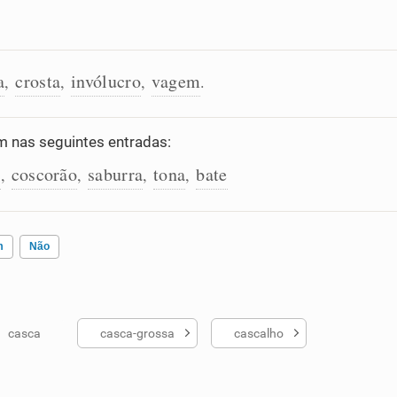
a
crosta
invólucro
vagem
,
,
,
.
 nas seguintes entradas:
x
coscorão
saburra
tona
bate
,
,
,
,
m
Não
casca
casca-grossa
cascalho
ados me ajudou