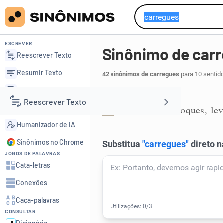
ESCREVER
Sinônimo de car
Reescrever Texto
Resumir Texto
42 sinônimos de carregues
para 10 sentid
Corrigir Texto
Levar carga:
Reescrever Texto
Detector de IA
conduzas
desloques
le
,
,
1
Humanizador de IA
Resumir Texto
Sinônimos no Chrome
JOGOS DE PALAVRAS
Corrigir Texto
Cata-letras
Conexões
Detector de IA
Caça-palavras
CONSULTAR
Humanizador de IA
Dicionário