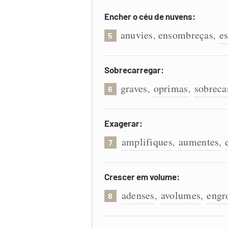
Encher o céu de nuvens:
anuvies
ensombreças
e
,
,
5
Sobrecarregar:
graves
oprimas
sobreca
,
,
6
Exagerar:
amplifiques
aumentes
,
,
7
Crescer em volume:
adenses
avolumes
engr
,
,
8