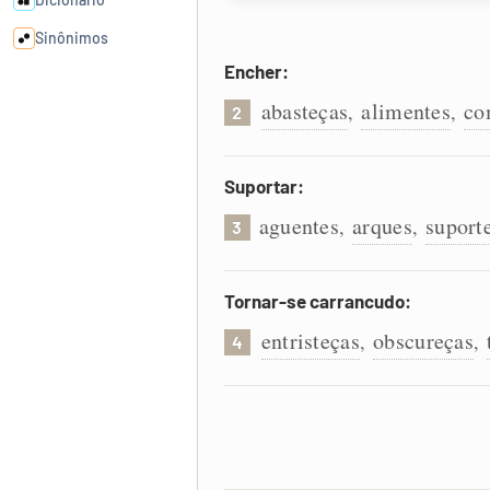
Sinônimos
Encher:
Cata-letras
abasteças
alimentes
co
,
,
2
Conexões
Suportar:
aguentes
arques
suport
,
,
Caça-palavras
3
Tornar-se carrancudo:
entristeças
obscureças
,
,
4
Dicionário
Sinônimos