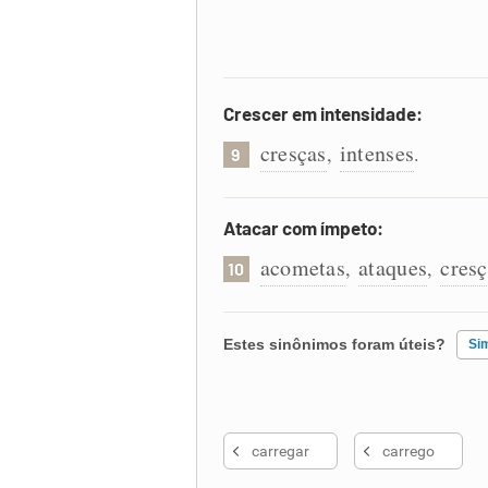
Crescer em intensidade:
cresças
intenses
,
.
9
Atacar com ímpeto:
acometas
ataques
cresç
,
,
10
Estes sinônimos foram úteis?
Si
Existem sinônimos incorretos
carregar
carrego
Nenhum dos sinônimos apresent