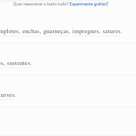
mpletes
enchas
guarneças
impregnes
satures
,
,
,
,
.
es
sustentes
,
.
turves
.