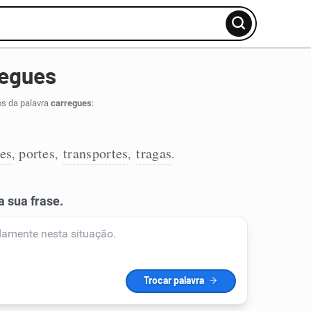
regues
os da palavra
carregues
:
ves
portes
transportes
tragas
,
,
,
.