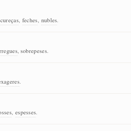
scureças
feches
nubles
,
,
.
rregues
sobrepeses
,
.
exageres
.
osses
espesses
,
.