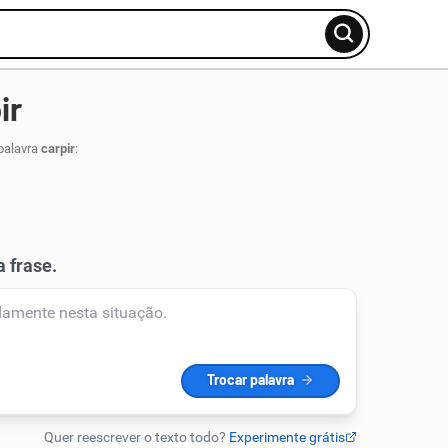
ir
palavra
carpir
: