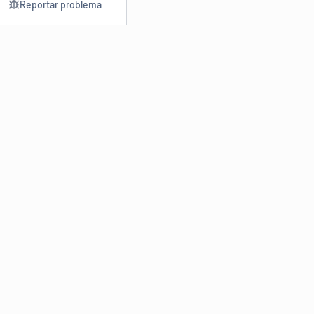
Reportar problema
Consultar
Escrev
Dicionário
Reescre
Sinônimos
Parafra
Conjugação
Corrigir
Antônimos
Resumir
O
Dicionário Online de Sinônimos
é parte do
Dicio.com.br
e
conta com mais de 30 mil sinônimos de palavras e de expressões
em português do Brasil.