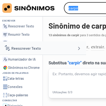
ESCREVER
Sinônimo de carp
Reescrever Texto
Resumir Texto
13 sinônimos de carpir
para 3 sentidos da 
Corrigir Texto
arrancar
colher
extrair
,
,
.
1
Reescrever Texto
Detector de IA
Humanizador de IA
Resumir Texto
Sinônimos no Chrome
JOGOS DE PALAVRAS
Corrigir Texto
Cata-letras
Conexões
Detector de IA
Caça-palavras
CONSULTAR
Humanizador de IA
Dicionário