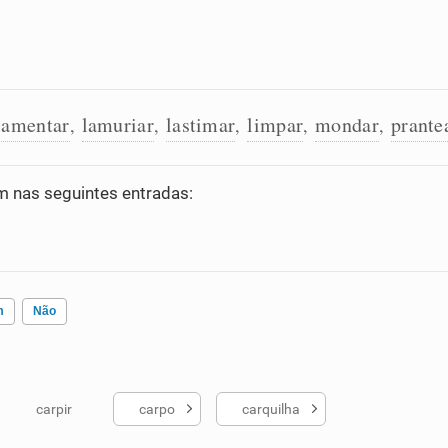
lamentar
lamuriar
lastimar
limpar
mondar
prante
,
,
,
,
,
 nas seguintes entradas:
m
Não
carpir
carpo
carquilha
ados me ajudou