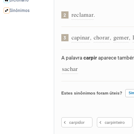
Sinônimos
reclamar
.
2
Cata-letras
capinar
chorar
gemer
,
,
,
3
Conexões
A palavra
carpir
aparece também
Caça-palavras
sachar
Estes sinônimos foram úteis?
Si
Dicionário
Sinônimos
Existem sinônimos incorretos
carpidor
carpinteiro
Nenhum dos sinônimos apresent