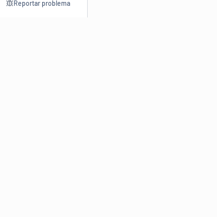
Reportar problema
Consultar
Escrev
Dicionário
Reescre
Sinônimos
Parafra
Conjugação
Corrigir
Antônimos
Resumir
O
Dicionário Online de Sinônimos
é parte do
Dicio.com.br
e
conta com mais de 30 mil sinônimos de palavras e de expressões
em português do Brasil.