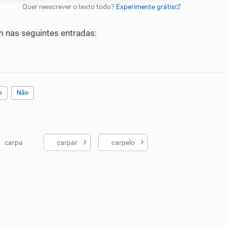
nas seguintes entradas:
m
Não
carpa
carpar
carpelo
ados me ajudou