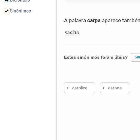
Sinônimos
A palavra
carpa
aparece também 
Cata-letras
sacha
Conexões
Estes sinônimos foram úteis?
Si
Caça-palavras
Existem sinônimos incorretos
carolice
carona
Nenhum dos sinônimos apresent
Dicionário
Outro
Sinônimos