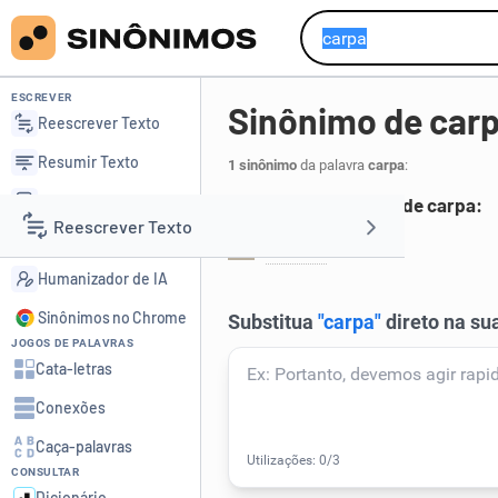
ESCREVER
Sinônimo de car
Reescrever Texto
Resumir Texto
1 sinônimo
da palavra
carpa
:
Corrigir Texto
Principais sinônimos de carpa:
Reescrever Texto
Detector de IA
capina
.
1
Humanizador de IA
Resumir Texto
Sinônimos no Chrome
JOGOS DE PALAVRAS
Corrigir Texto
Cata-letras
Conexões
Detector de IA
Caça-palavras
CONSULTAR
Humanizador de IA
Dicionário