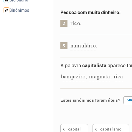
Sinônimos
Pessoa com muito dinheiro:
rico
.
2
Cata-letras
numulário
Conexões
.
3
Caça-palavras
A palavra
capitalista
aparece ta
banqueiro
magnata
rica
,
,
Dicionário
Estes sinônimos foram úteis?
Si
Sinônimos
Existem sinônimos incorretos
capital
capitalismo
Nenhum dos sinônimos apresent