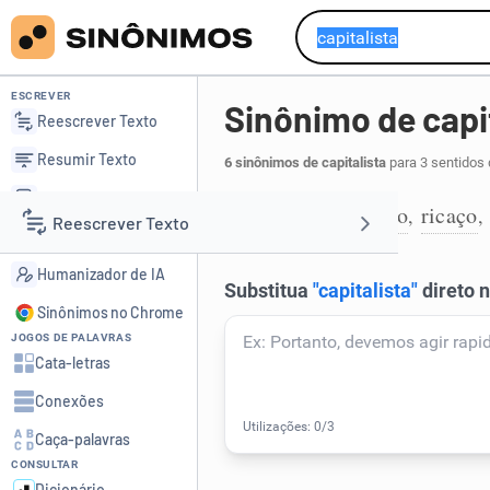
ESCREVER
Sinônimo de capi
Reescrever Texto
Resumir Texto
6 sinônimos de capitalista
para 3 sentidos 
Corrigir Texto
rico
milionário
ricaço
,
,
,
1
Reescrever Texto
Detector de IA
Humanizador de IA
Resumir Texto
Sinônimos no Chrome
JOGOS DE PALAVRAS
Corrigir Texto
Cata-letras
Conexões
Detector de IA
Caça-palavras
CONSULTAR
Humanizador de IA
Dicionário