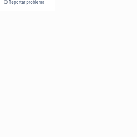
Reportar problema
Consultar
Escrev
Dicionário
Reescre
Sinônimos
Parafra
Conjugação
Corrigir
Antônimos
Resumir
O
Dicionário Online de Sinônimos
é parte do
Dicio.com.br
e
conta com mais de 30 mil sinônimos de palavras e de expressões
em português do Brasil.