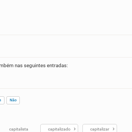
mbém nas seguintes entradas:
m
Não
capitalista
capitalizado
capitalizar
ados me ajudou