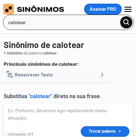
Assinar PRO
MENU
Sinônimo de calotear
1 sinônimo
da palavra
calotear
:
Principais sinônimos de calotear:
embromar
Reescrever Texto
.
1
Resumir Texto
Corrigir Texto
Detector de IA