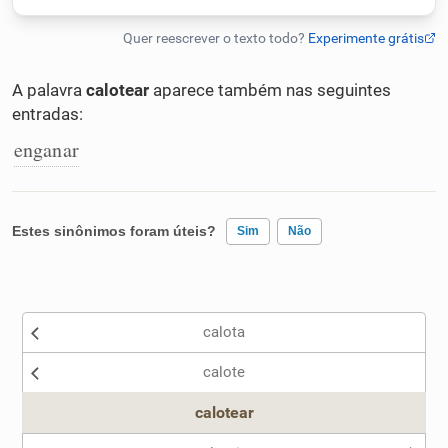
Humanizador de IA
A palavra
calotear
aparece também nas seguintes
entradas:
Cata-letras
enganar
Conexões
Estes sinônimos foram úteis?
Sim
Não
Caça-palavras
Existem sinônimos incorretos
calota
Nenhum dos sinônimos apresentados me ajudou
Dicionário
calote
Outro
calotear
Sinônimos