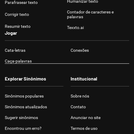
Humanizar texto
Parafrasear texto
Contador de caracteres e
Corrigir texto
palavras
Resumir texto
Texxto.ai
Jogar
Cata-letras
Conexões
Caça-palavras
Explorar Sinônimos
Institucional
Sinônimos populares
Sobre nós
Sinônimos atualizados
Contato
Sugerir sinônimos
Anunciar no site
Encontrou um erro?
Termos de uso