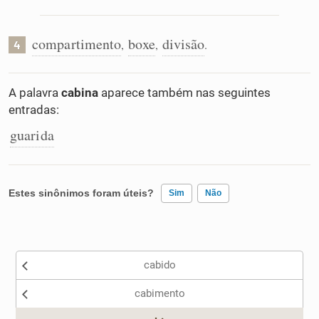
compartimento
boxe
divisão
,
,
.
4
A palavra
cabina
aparece também nas seguintes
entradas:
guarida
Estes sinônimos foram úteis?
Sim
Não
Existem sinônimos incorretos
cabido
Nenhum dos sinônimos apresentados me ajudou
cabimento
Outro