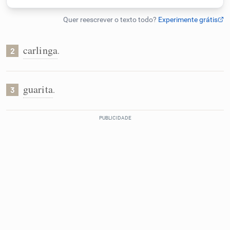
Humanizador de IA
carlinga
.
2
Cata-letras
guarita
.
3
Conexões
Caça-palavras
Dicionário
Sinônimos