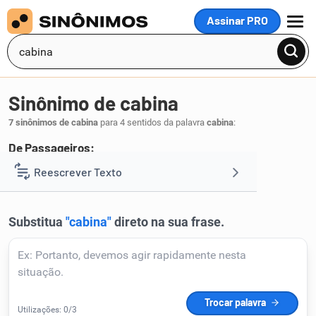
Assinar PRO
MENU
Sinônimo de cabina
7 sinônimos de cabina
para 4 sentidos da palavra
cabina
:
De Passageiros:
camarote
cabine
Reescrever Texto
,
.
1
Resumir Texto
Corrigir Texto
Detector de IA