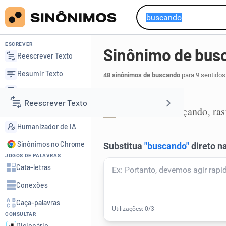
ESCREVER
Sinônimo de bus
Reescrever Texto
Resumir Texto
48 sinônimos de buscando
para 9 sentidos
Corrigir Texto
Procurando:
Reescrever Texto
Detector de IA
procurando
caçando
ra
,
,
1
Humanizador de IA
Resumir Texto
Sinônimos no Chrome
JOGOS DE PALAVRAS
Corrigir Texto
Cata-letras
Conexões
Detector de IA
Caça-palavras
CONSULTAR
Humanizador de IA
Dicionário