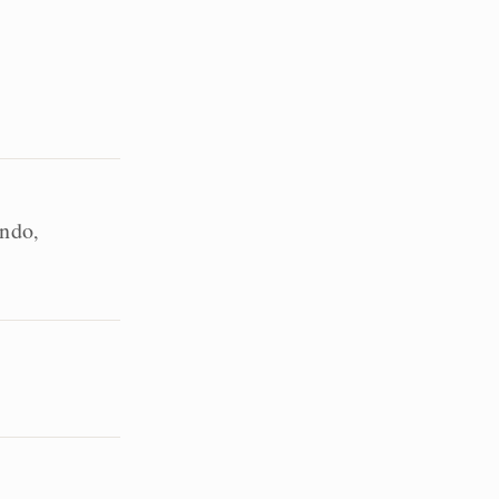
ando
,