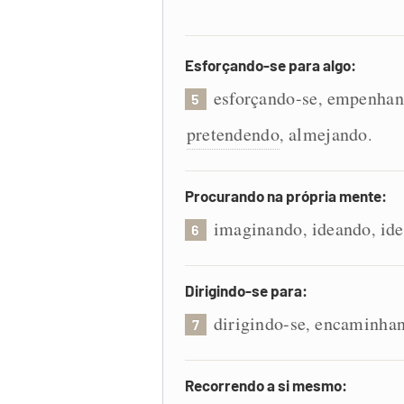
Esforçando-se para algo:
esforçando-se
empenhan
,
5
pretendendo
almejando
,
.
Procurando na própria mente:
imaginando
ideando
id
,
,
6
Dirigindo-se para:
dirigindo-se
encaminhan
,
7
Recorrendo a si mesmo: