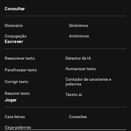
Humanizador de IA
Consultar
Dicionário
Sinônimos
Conjugação
Antônimos
Cata-letras
Escrever
Conexões
Reescrever texto
Detector de IA
Humanizar texto
Parafrasear texto
Caça-palavras
Contador de caracteres e
Corrigir texto
palavras
Resumir texto
Texxto.ai
Jogar
Dicionário
Cata-letras
Conexões
Sinônimos
Caça-palavras