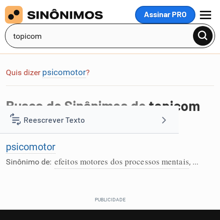
Assinar PRO
MENU
psicomotor
Quis dizer
?
Busca de Sinônimos de
topicom
Reescrever Texto
Foi encontrada 1 palavra na busca por
topicom
:
psicomotor
Resumir Texto
efeitos motores dos processos mentais
Sinônimo de:
, ...
Corrigir Texto
Detector de IA