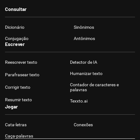
Humanizador de IA
Consultar
Dicionário
Sinônimos
Conjugação
Antônimos
Cata-letras
Escrever
Conexões
Reescrever texto
Detector de IA
Humanizar texto
Parafrasear texto
Caça-palavras
Contador de caracteres e
Corrigir texto
palavras
Resumir texto
Texxto.ai
Jogar
Dicionário
Cata-letras
Conexões
Sinônimos
Caça-palavras