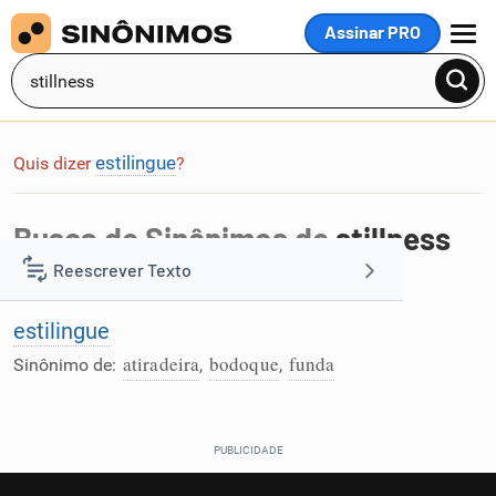
Assinar PRO
MENU
estilingue
Quis dizer
?
Busca de Sinônimos de
stillness
Reescrever Texto
Foi encontrada 1 palavra na busca por
stillness
:
estilingue
Resumir Texto
atiradeira
bodoque
funda
Sinônimo de:
,
,
Corrigir Texto
Detector de IA