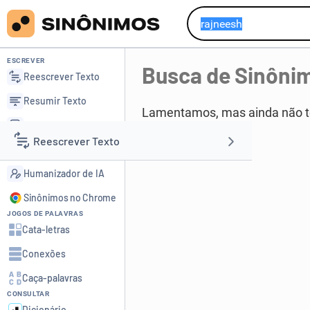
ESCREVER
Busca de Sinôni
Reescrever Texto
Resumir Texto
Lamentamos, mas ainda não 
Corrigir Texto
Reescrever Texto
Detector de IA
Humanizador de IA
Resumir Texto
Sinônimos no Chrome
JOGOS DE PALAVRAS
Corrigir Texto
Cata-letras
Conexões
Detector de IA
Caça-palavras
CONSULTAR
Humanizador de IA
Dicionário