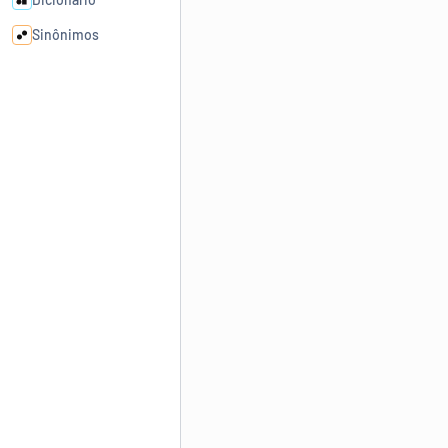
Sinônimos
Cata-letras
Conexões
Caça-palavras
Dicionário
Sinônimos