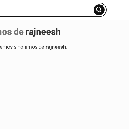
mos de
rajneesh
temos sinônimos de
rajneesh
.