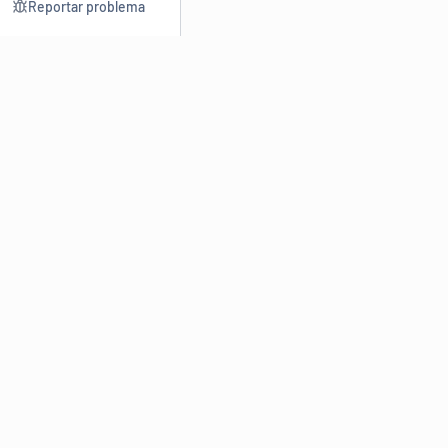
Reportar problema
Consultar
Escrev
Dicionário
Reescre
Sinônimos
Parafra
Conjugação
Corrigir
Antônimos
Resumir
O
Dicionário Online de Sinônimos
é parte do
Dicio.com.br
e
conta com mais de 30 mil sinônimos de palavras e de expressões
em português do Brasil.