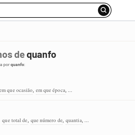
mos de
quanfo
ca por
quanfo
:
em que ocasião
em que época
,
, ...
que total de
que número de
quantia
,
,
,
, ...