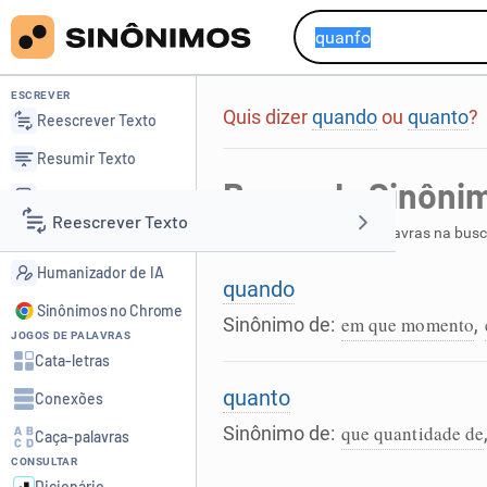
ESCREVER
Quis dizer
quando
ou
quanto
?
Reescrever Texto
Resumir Texto
Busca de Sinôni
Corrigir Texto
Reescrever Texto
Foram encontradas 2 palavras na bus
Detector de IA
Humanizador de IA
Resumir Texto
quando
Sinônimos no Chrome
em que momento
Sinônimo de:
,
JOGOS DE PALAVRAS
Corrigir Texto
Cata-letras
quanto
Conexões
Detector de IA
que quantidade de
Sinônimo de:
Caça-palavras
CONSULTAR
Humanizador de IA
Dicionário