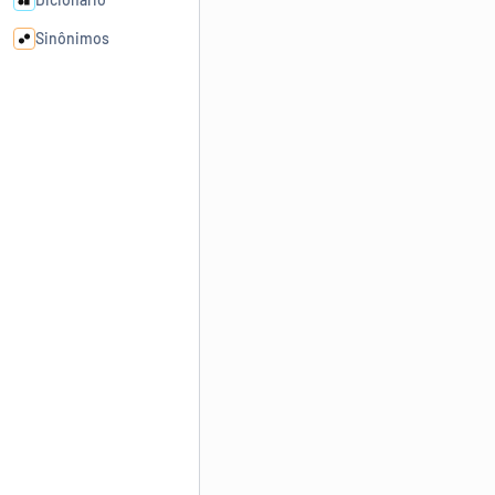
Sinônimos
Cata-letras
Conexões
Caça-palavras
Dicionário
Sinônimos