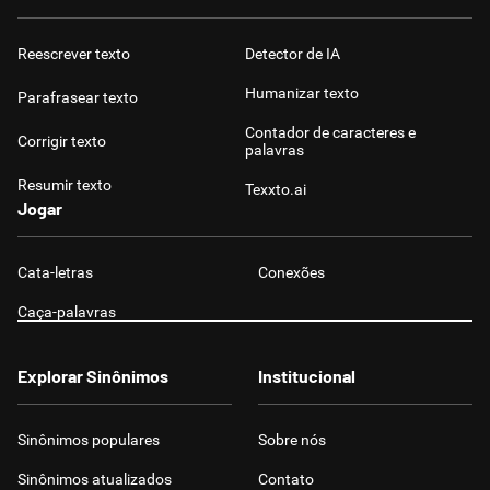
Humanizador de IA
Reescrever texto
Detector de IA
Humanizar texto
Parafrasear texto
Contador de caracteres e
Corrigir texto
Cata-letras
palavras
Resumir texto
Texxto.ai
Conexões
Jogar
Caça-palavras
Cata-letras
Conexões
Caça-palavras
Explorar Sinônimos
Institucional
Dicionário
Sinônimos populares
Sobre nós
Sinônimos
Sinônimos atualizados
Contato