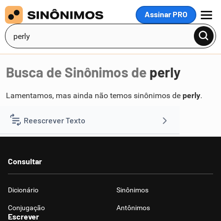
Assinar PRO
MENU
Busca de Sinônimos de
perly
Lamentamos, mas ainda não temos sinônimos de
perly
.
Reescrever Texto
Resumir Texto
Consultar
Corrigir Texto
Dicionário
Sinônimos
Detector de IA
Conjugação
Antônimos
Escrever