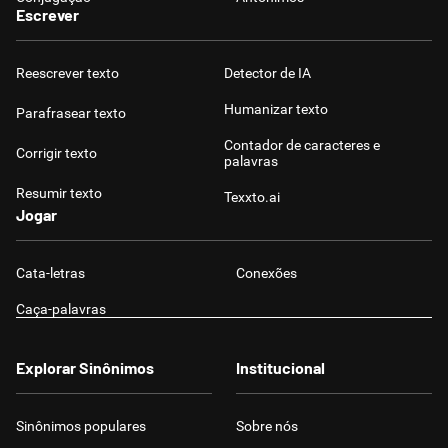
Escrever
Humanizador de IA
Reescrever texto
Detector de IA
Humanizar texto
Parafrasear texto
Cata-letras
Contador de caracteres e
Corrigir texto
palavras
Conexões
Resumir texto
Texxto.ai
Jogar
Caça-palavras
Cata-letras
Conexões
Caça-palavras
Dicionário
Explorar Sinônimos
Institucional
Sinônimos
Sinônimos populares
Sobre nós