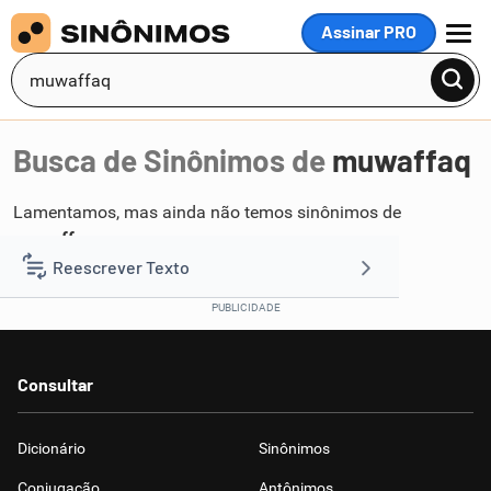
Assinar PRO
MENU
Busca de Sinônimos de
muwaffaq
Lamentamos, mas ainda não temos sinônimos de
muwaffaq
.
Reescrever Texto
Resumir Texto
Consultar
Corrigir Texto
Dicionário
Sinônimos
Detector de IA
Conjugação
Antônimos