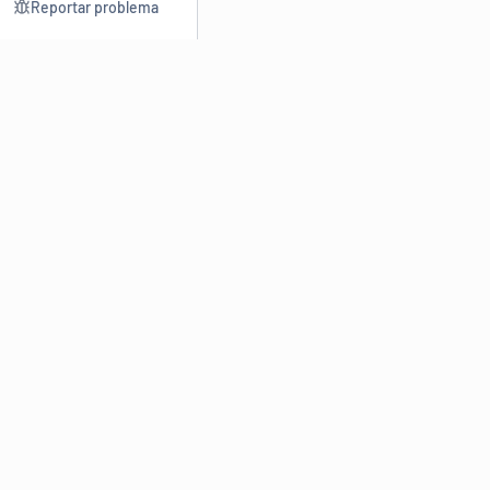
Reportar problema
Consultar
Escrev
Dicionário
Reescre
Sinônimos
Parafra
Conjugação
Corrigir
Antônimos
Resumir
O
Dicionário Online de Sinônimos
é parte do
Dicio.com.br
e
conta com mais de 30 mil sinônimos de palavras e de expressões
em português do Brasil.