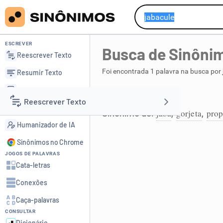
ESCREVER
Busca de Sinôni
Reescrever Texto
Foi encontrada 1 palavra na busca por
Resumir Texto
Corrigir Texto
jabaculê
Reescrever Texto
Detector de IA
jabá
gorjeta
prop
Sinônimo de:
,
,
Humanizador de IA
Resumir Texto
Sinônimos no Chrome
JOGOS DE PALAVRAS
Corrigir Texto
Cata-letras
Conexões
Detector de IA
Caça-palavras
CONSULTAR
Humanizador de IA
Dicionário