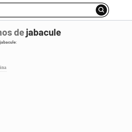
mos de
jabacule
jabacule
:
ina