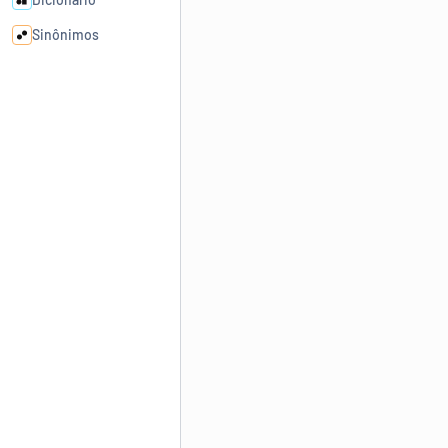
Sinônimos
Cata-letras
Conexões
Caça-palavras
Dicionário
Sinônimos