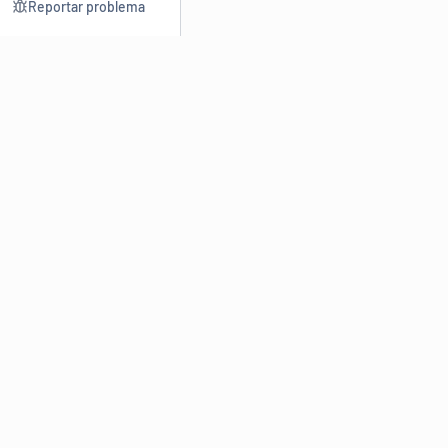
Reportar problema
Consultar
Escrev
Dicionário
Reescre
Sinônimos
Parafra
Conjugação
Corrigir
Antônimos
Resumir
O
Dicionário Online de Sinônimos
é parte do
Dicio.com.br
e
conta com mais de 30 mil sinônimos de palavras e de expressões
em português do Brasil.