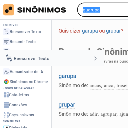
ESCREVER
Quis dizer
garupa
ou
grupar
?
Reescrever Texto
Resumir Texto
Busca de Sinôni
Corrigir Texto
Reescrever Texto
Foram encontradas 2 palavras na bus
Detector de IA
Humanizador de IA
Resumir Texto
garupa
Sinônimos no Chrome
ancas
anca
trasei
Sinônimo de:
,
,
JOGOS DE PALAVRAS
Corrigir Texto
Cata-letras
grupar
Conexões
Detector de IA
adir
agrupar
ajun
Sinônimo de:
,
,
Caça-palavras
CONSULTAR
Humanizador de IA
Dicionário