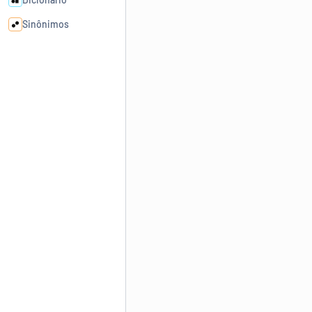
Sinônimos
Cata-letras
Conexões
Caça-palavras
Dicionário
Sinônimos