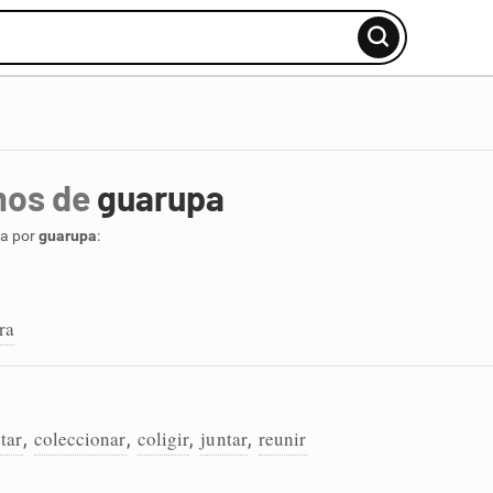
mos de
guarupa
ca por
guarupa
:
ra
tar
coleccionar
coligir
juntar
reunir
,
,
,
,