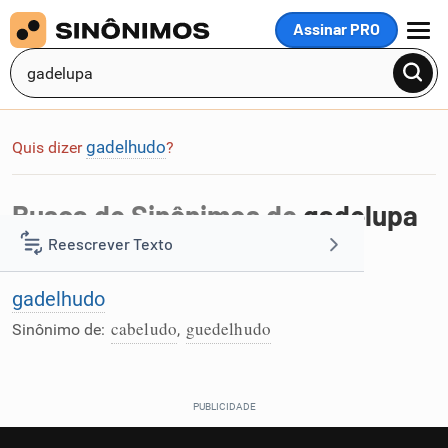
Assinar PRO
MENU
gadelhudo
Quis dizer
?
Busca de Sinônimos de
gadelupa
Reescrever Texto
Foi encontrada 1 palavra na busca por
gadelupa
:
gadelhudo
Resumir Texto
cabeludo
guedelhudo
Sinônimo de:
,
Corrigir Texto
Detector de IA