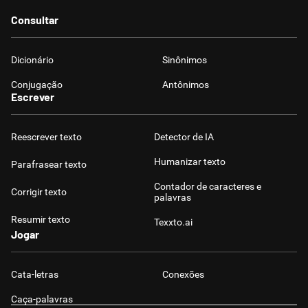
Humanizador de IA
Consultar
Dicionário
Sinônimos
Conjugação
Antônimos
Cata-letras
Escrever
Conexões
Reescrever texto
Detector de IA
Humanizar texto
Parafrasear texto
Caça-palavras
Contador de caracteres e
Corrigir texto
palavras
Resumir texto
Texxto.ai
Jogar
Dicionário
Cata-letras
Conexões
Sinônimos
Caça-palavras