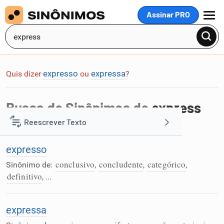
Assinar PRO
MENU
expresso
expressa
Quis dizer
ou
?
Busca de Sinônimos de
express
Reescrever Texto
Foram encontradas 2 palavras na busca por
express
:
expresso
Resumir Texto
conclusivo
concludente
categórico
Sinônimo de:
,
,
,
definitivo
, ...
Corrigir Texto
Detector de IA
expressa