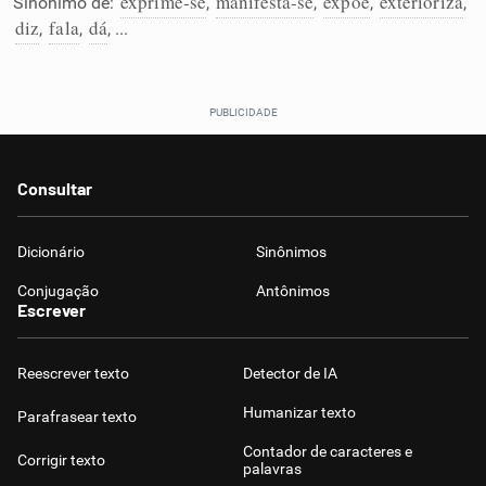
exprime-se
manifesta-se
expõe
exterioriza
Sinônimo de:
,
,
,
,
Humanizador de IA
diz
fala
dá
,
,
, ...
Cata-letras
Consultar
Conexões
Dicionário
Sinônimos
Caça-palavras
Conjugação
Antônimos
Escrever
Reescrever texto
Detector de IA
Dicionário
Humanizar texto
Parafrasear texto
Sinônimos
Contador de caracteres e
Corrigir texto
palavras