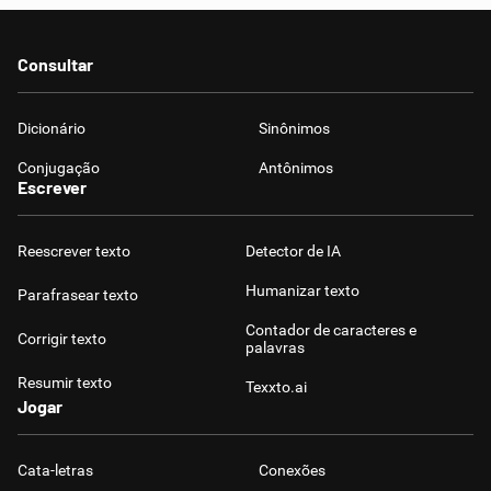
Humanizador de IA
Consultar
Dicionário
Sinônimos
Cata-letras
Conjugação
Antônimos
Escrever
Conexões
Reescrever texto
Detector de IA
Caça-palavras
Humanizar texto
Parafrasear texto
Contador de caracteres e
Corrigir texto
palavras
Resumir texto
Texxto.ai
Dicionário
Jogar
Sinônimos
Cata-letras
Conexões