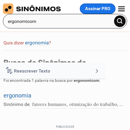
Assinar PRO
MENU
ergonomia
Quis dizer
?
Busca de Sinônimos de
ergonomicom
Reescrever Texto
Foi encontrada 1 palavra na busca por
ergonomicom
:
Resumir Texto
ergonomia
fatores humanos
otimização do trabalho
Corrigir Texto
Sinônimo de:
,
, ...
Detector de IA