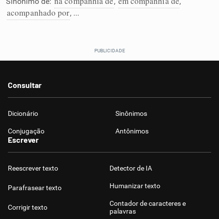
na companhia de
em companhia de
Sinônimo de:
,
,
Humanizador de IA
acompanhado por
, ...
Cata-letras
Consultar
Conexões
Dicionário
Sinônimos
Caça-palavras
Conjugação
Antônimos
Escrever
Reescrever texto
Detector de IA
Dicionário
Humanizar texto
Parafrasear texto
Sinônimos
Contador de caracteres e
Corrigir texto
palavras