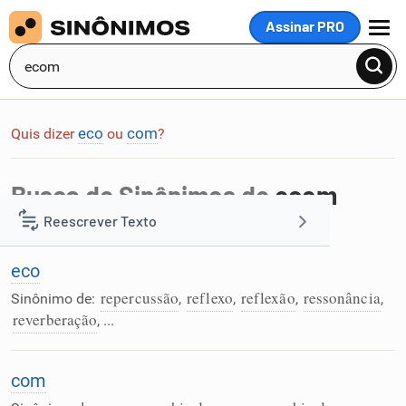
Assinar PRO
MENU
eco
com
Quis dizer
ou
?
Busca de Sinônimos de
ecom
Reescrever Texto
Foram encontradas 2 palavras na busca por
ecom
:
eco
Resumir Texto
repercussão
reflexo
reflexão
ressonância
Sinônimo de:
,
,
,
,
reverberação
, ...
Corrigir Texto
Detector de IA
com