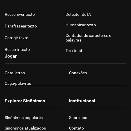
Humanizador de IA
Reescrever texto
Detector de IA
Humanizar texto
Parafrasear texto
Contador de caracteres e
Corrigir texto
Cata-letras
palavras
Resumir texto
Texxto.ai
Conexões
Jogar
Caça-palavras
Cata-letras
Conexões
Caça-palavras
Explorar Sinônimos
Institucional
Dicionário
Sinônimos populares
Sobre nós
Sinônimos
Sinônimos atualizados
Contato