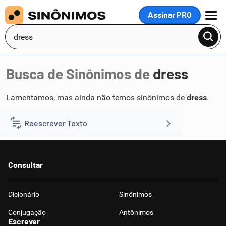
Assinar PRO
MENU
Busca de Sinônimos de
dress
Lamentamos, mas ainda não temos sinônimos de
dress
.
Reescrever Texto
Resumir Texto
Consultar
Corrigir Texto
Dicionário
Sinônimos
Detector de IA
Conjugação
Antônimos
Escrever