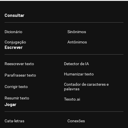
Humanizador de IA
Consultar
Dicionário
Sinônimos
Cata-letras
Conjugação
Antônimos
Escrever
Conexões
Reescrever texto
Detector de IA
Caça-palavras
Humanizar texto
Parafrasear texto
Contador de caracteres e
Corrigir texto
palavras
Resumir texto
Texxto.ai
Dicionário
Jogar
Sinônimos
Cata-letras
Conexões