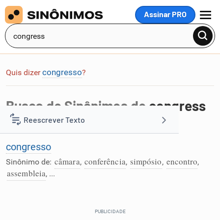
Assinar PRO
MENU
congresso
Quis dizer
?
Busca de Sinônimos de
congress
Reescrever Texto
Foi encontrada 1 palavra na busca por
congress
:
congresso
Resumir Texto
câmara
conferência
simpósio
encontro
Sinônimo de:
,
,
,
,
assembleia
, ...
Corrigir Texto
Detector de IA