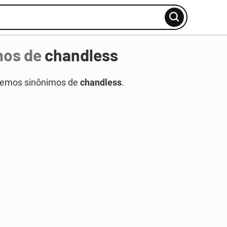
mos de
chandless
temos sinônimos de
chandless
.