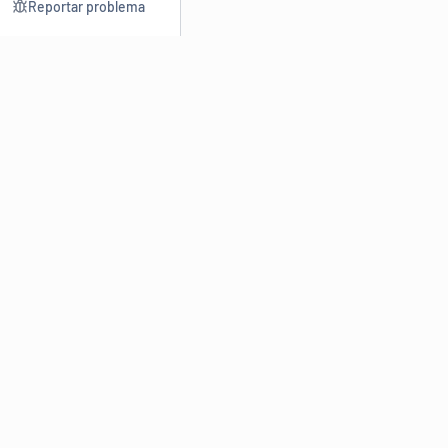
Reportar problema
Consultar
Escrev
Dicionário
Reescre
Sinônimos
Parafra
Conjugação
Corrigir
Antônimos
Resumir
O
Dicionário Online de Sinônimos
é parte do
Dicio.com.br
e
conta com mais de 30 mil sinônimos de palavras e de expressões
em português do Brasil.