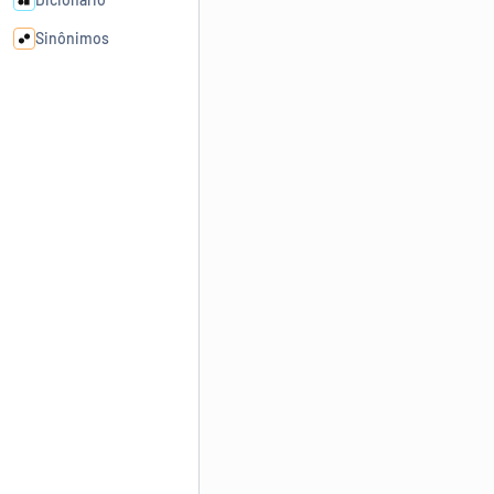
Sinônimos
Cata-letras
Conexões
Caça-palavras
Dicionário
Sinônimos