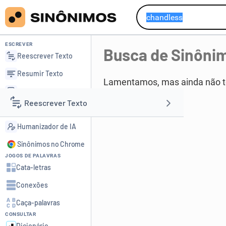
ESCREVER
Busca de Sinôni
Reescrever Texto
Resumir Texto
Lamentamos, mas ainda não 
Corrigir Texto
Reescrever Texto
Detector de IA
Humanizador de IA
Resumir Texto
Sinônimos no Chrome
JOGOS DE PALAVRAS
Corrigir Texto
Cata-letras
Conexões
Detector de IA
Caça-palavras
CONSULTAR
Humanizador de IA
Dicionário