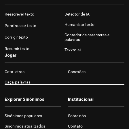
Humanizador de IA
Reescrever texto
Detector de IA
Humanizar texto
Parafrasear texto
Contador de caracteres e
Corrigir texto
Cata-letras
palavras
Resumir texto
Texxto.ai
Conexões
Jogar
Caça-palavras
Cata-letras
Conexões
Caça-palavras
Explorar Sinônimos
Institucional
Dicionário
Sinônimos populares
Sobre nós
Sinônimos
Sinônimos atualizados
Contato