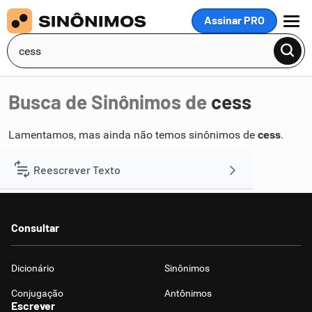
Assinar PRO
MENU
Busca de Sinônimos de
cess
Lamentamos, mas ainda não temos sinônimos de
cess
.
Reescrever Texto
Resumir Texto
Consultar
Corrigir Texto
Dicionário
Sinônimos
Detector de IA
Conjugação
Antônimos
Escrever