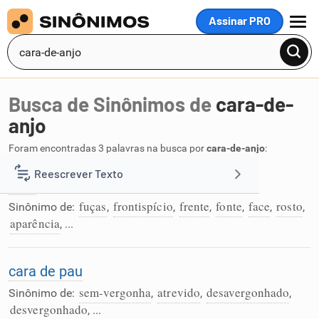
Assinar PRO
MENU
Busca de Sinônimos de
cara-de-
anjo
Foram encontradas 3 palavras na busca por
cara-de-anjo
:
Reescrever Texto
cara
fuças
frontispício
frente
fonte
face
rosto
Sinônimo de:
,
,
,
,
,
,
Resumir Texto
aparência
, ...
Corrigir Texto
cara de pau
sem-vergonha
atrevido
desavergonhado
Sinônimo de:
,
,
,
Detector de IA
desvergonhado
, ...