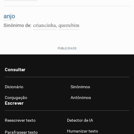
Humanizador de IA
anjo
criancinha
querubim
Sinônimo de:
,
Cata-letras
Conexões
Consultar
Caça-palavras
Dicionário
Sinônimos
Conjugação
Antônimos
Escrever
Dicionário
Reescrever texto
Detector de IA
Sinônimos
Humanizar texto
Parafrasear texto