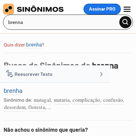
Assinar PRO
MENU
brenha
Quis dizer
?
Busca de Sinônimos de
brenna
Reescrever Texto
Foi encontrada 1 palavra na busca por
brenna
:
brenha
Resumir Texto
matagal
mataria
complicação
confusão
Sinônimo de:
,
,
,
,
desordem
floresta
,
, ...
Corrigir Texto
Detector de IA
Não achou o sinônimo que queria?