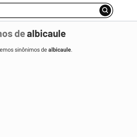
mos de
albicaule
temos sinônimos de
albicaule
.