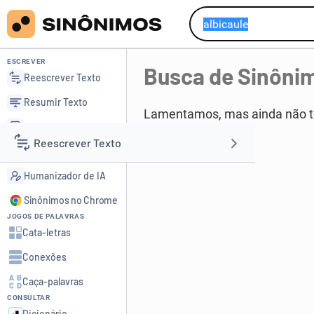
ESCREVER
Busca de Sinôni
Reescrever Texto
Resumir Texto
Lamentamos, mas ainda não 
Corrigir Texto
Reescrever Texto
Detector de IA
Humanizador de IA
Resumir Texto
Sinônimos no Chrome
JOGOS DE PALAVRAS
Corrigir Texto
Cata-letras
Conexões
Detector de IA
Caça-palavras
CONSULTAR
Humanizador de IA
Dicionário