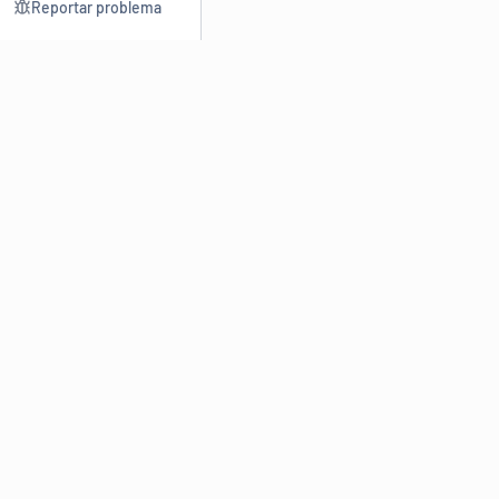
Reportar problema
Consultar
Escrev
Dicionário
Reescre
Sinônimos
Parafra
Conjugação
Corrigir
Antônimos
Resumir
O
Dicionário Online de Sinônimos
é parte do
Dicio.com.br
e
conta com mais de 30 mil sinônimos de palavras e de expressões
em português do Brasil.