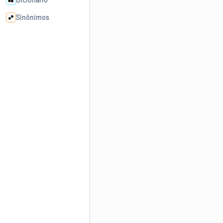
Sinônimos
Cata-letras
Conexões
Caça-palavras
Dicionário
Sinônimos