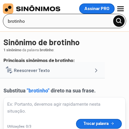
Assinar PRO
MENU
Sinônimo de brotinho
1 sinônimo
da palavra
brotinho
:
Principais sinônimos de brotinho:
broto
Reescrever Texto
.
1
Resumir Texto
Corrigir Texto
Detector de IA