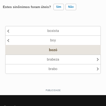
Estes sinônimos foram úteis?
Sim
Não
Existem sinônimos incorretos
boxista
Nenhum dos sinônimos apresentados me ajudou
boy
Outro
bozó
brabeza
brabo