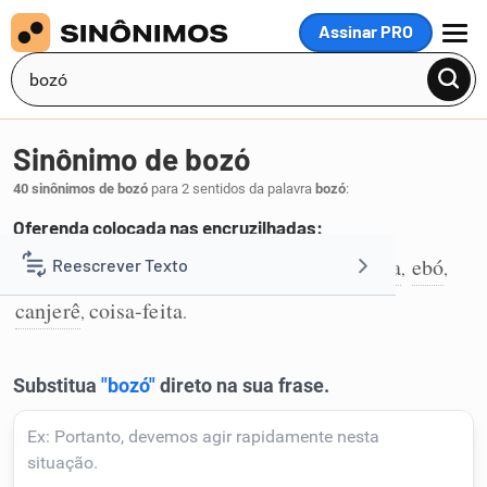
Assinar PRO
MENU
Sinônimo de bozó
40 sinônimos de bozó
para 2 sentidos da palavra
bozó
:
Oferenda colocada nas encruzilhadas:
macumba
trabalho
despacho
oferenda
ebó
Reescrever Texto
,
,
,
,
,
1
canjerê
coisa-feita
,
.
Resumir Texto
Corrigir Texto
Detector de IA