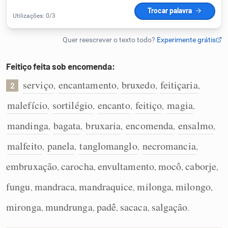
Humanizador de IA
Feitiço feita sob encomenda:
Cata-letras
serviço
encantamento
bruxedo
feitiçaria
,
,
,
,
2
Conexões
malefício
sortilégio
encanto
feitiço
magia
,
,
,
,
,
mandinga
bagata
bruxaria
encomenda
ensalmo
,
,
,
,
,
Caça-palavras
malfeito
panela
tanglomanglo
necromancia
,
,
,
,
embruxação
carocha
envultamento
mocô
caborje
,
,
,
,
,
Dicionário
fungu
mandraca
mandraquice
milonga
milongo
,
,
,
,
,
mironga
mundrunga
padê
sacaca
salgação
,
,
,
,
.
Sinônimos