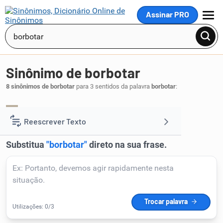
Assinar PRO
MENU
Sinônimo de borbotar
8 sinônimos de borbotar
para 3 sentidos da palavra
borbotar
:
espirrar
.
1
Reescrever Texto
Resumir Texto
Corrigir Texto
Detector de IA