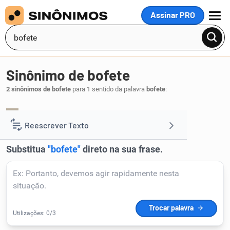
Assinar PRO
MENU
Sinônimo de bofete
2 sinônimos de bofete
para 1 sentido da palavra
bofete
:
tapa
tabefe
,
.
1
Reescrever Texto
Resumir Texto
Corrigir Texto
Detector de IA