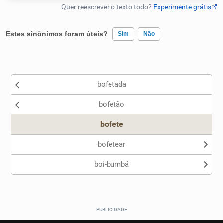
Humanizador de IA
Estes sinônimos foram úteis?
Sim
Não
Existem sinônimos incorretos
Cata-letras
bofetada
Nenhum dos sinônimos apresentados me ajudou
Conexões
bofetão
Outro
Caça-palavras
bofete
bofetear
boi-bumbá
Dicionário
Sinônimos