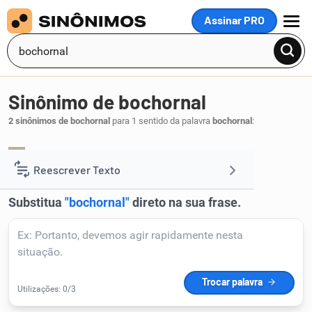
Assinar PRO
MENU
Sinônimo de bochornal
2 sinônimos de bochornal
para 1 sentido da palavra
bochornal
:
abafadiço
quente
,
.
1
Reescrever Texto
Resumir Texto
Corrigir Texto
Detector de IA