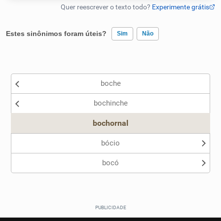
Humanizador de IA
Estes sinônimos foram úteis?
Sim
Não
Existem sinônimos incorretos
Cata-letras
boche
Nenhum dos sinônimos apresentados me ajudou
Conexões
bochinche
Outro
Caça-palavras
bochornal
bócio
bocó
Dicionário
Sinônimos