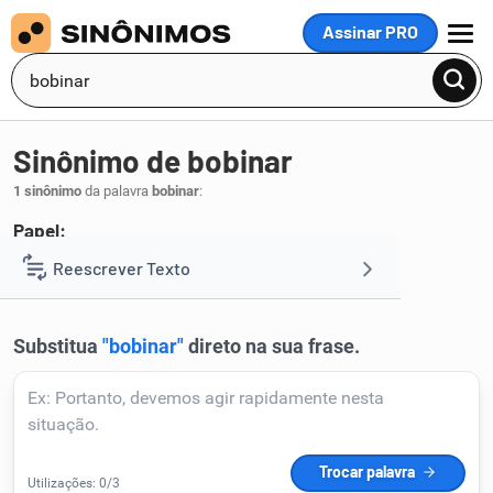
Assinar PRO
MENU
Sinônimo de bobinar
1 sinônimo
da palavra
bobinar
:
Papel:
enrolar
Reescrever Texto
.
1
Resumir Texto
Corrigir Texto
Detector de IA