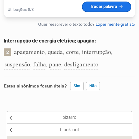
Humanizador de IA
Interrupção de energia elétrica; apagão:
Cata-letras
apagamento
queda
corte
interrupção
,
,
,
,
2
Conexões
suspensão
falha
pane
desligamento
,
,
,
.
Caça-palavras
Estes sinônimos foram úteis?
Sim
Não
Existem sinônimos incorretos
Dicionário
bizarro
Nenhum dos sinônimos apresentados me ajudou
Sinônimos
black-out
Outro