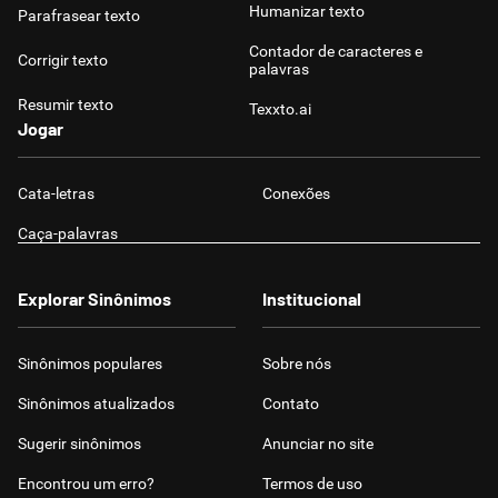
Humanizar texto
Parafrasear texto
Contador de caracteres e
Corrigir texto
palavras
Resumir texto
Texxto.ai
Jogar
Cata-letras
Conexões
Caça-palavras
Explorar Sinônimos
Institucional
Sinônimos populares
Sobre nós
Sinônimos atualizados
Contato
Sugerir sinônimos
Anunciar no site
Encontrou um erro?
Termos de uso