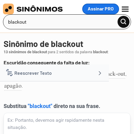
Assinar PRO
MENU
Sinônimo de blackout
13 sinônimos de blackout
para 2 sentidos da palavra
blackout
:
Escuridão consequente da falta de luz:
blecaute
escuridão
escurecimento
black-out
Reescrever Texto
,
,
,
,
1
apagão
.
Resumir Texto
Corrigir Texto
Detector de IA