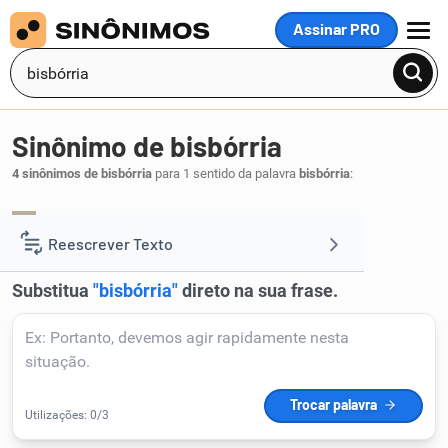
Assinar PRO
MENU
Sinônimo de bisbórria
4 sinônimos de bisbórria
para 1 sentido da palavra
bisbórria
:
biltre
patife
safardana
salafrário
,
,
,
.
1
Reescrever Texto
Resumir Texto
Corrigir Texto
Detector de IA