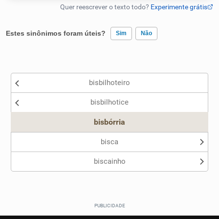
Humanizador de IA
Estes sinônimos foram úteis?
Sim
Não
Existem sinônimos incorretos
Cata-letras
bisbilhoteiro
Nenhum dos sinônimos apresentados me ajudou
Conexões
bisbilhotice
Outro
Caça-palavras
bisbórria
bisca
biscainho
Dicionário
Sinônimos