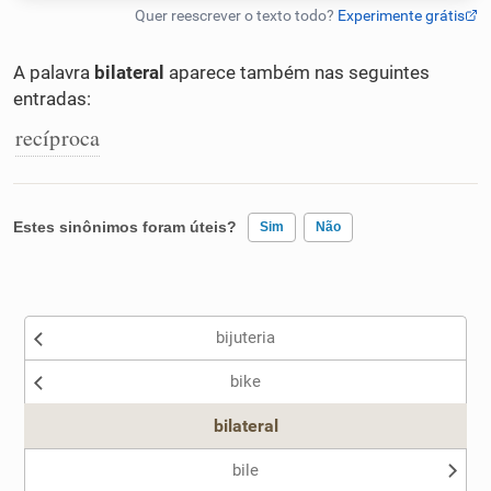
Humanizador de IA
A palavra
bilateral
aparece também nas seguintes
entradas:
recíproca
Cata-letras
Conexões
Estes sinônimos foram úteis?
Sim
Não
Caça-palavras
Existem sinônimos incorretos
bijuteria
Nenhum dos sinônimos apresentados me ajudou
bike
Outro
Dicionário
bilateral
Sinônimos
bile