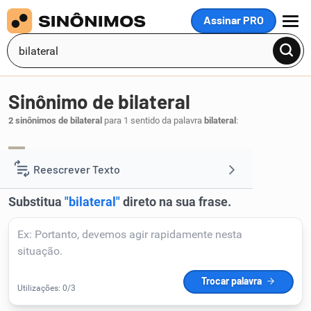
Assinar PRO
MENU
Sinônimo de bilateral
2 sinônimos de bilateral
para 1 sentido da palavra
bilateral
:
recíproco
mútuo
,
.
1
Reescrever Texto
Resumir Texto
Corrigir Texto
Detector de IA