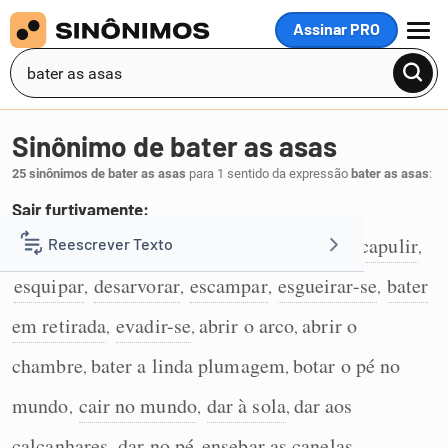
Assinar PRO
MENU
Sinônimo de bater as asas
25 sinônimos de bater as asas
para 1 sentido da expressão
bater as asas
:
Sair furtivamente:
fugir
abalar
zarpar
cavar
escapar
escapulir
Reescrever Texto
,
,
,
,
,
,
1
esquipar
desarvorar
escampar
esgueirar-se
bater
,
,
,
,
Resumir Texto
em retirada
evadir-se
abrir o arco
abrir o
,
,
,
Corrigir Texto
chambre
bater a linda plumagem
botar o pé no
,
,
mundo
cair no mundo
dar à sola
dar aos
,
,
,
Detector de IA
calcanhares
dar no pé
ensebar as canelas
,
,
,