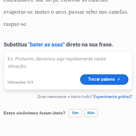
Humanizador de IA
evaporar-se
meter o arco
passar sebo nas canelas
,
,
,
raspar-se
.
Cata-letras
Conexões
Caça-palavras
Dicionário
Estes sinônimos foram úteis?
Sim
Não
Sinônimos
Existem sinônimos incorretos