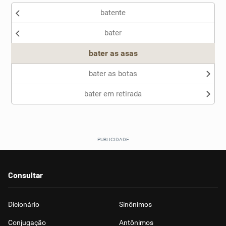
batente
Nenhum dos sinônimos apresentados me ajudou
bater
Outro
bater as asas
bater as botas
bater em retirada
Consultar
Dicionário
Sinônimos
Conjugação
Antônimos