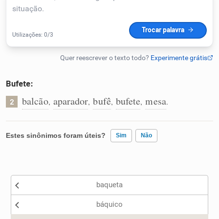
Humanizador de IA
Cata-letras
Bufete:
Conexões
balcão
aparador
bufê
bufete
mesa
,
,
,
,
.
2
Caça-palavras
Estes sinônimos foram úteis?
Sim
Não
Existem sinônimos incorretos
Dicionário
baqueta
Nenhum dos sinônimos apresentados me ajudou
Sinônimos
báquico
Outro