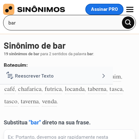
Assinar PRO
MENU
Sinônimo de bar
19 sinônimos de bar
para 2 sentidos da palavra
bar
:
Botequim:
baiuca
bodega
boliche
boteco
botequim
Reescrever Texto
,
,
,
,
,
1
café
chafarica
futrica
locanda
taberna
tasca
,
,
,
,
,
,
Resumir Texto
tasco
taverna
venda
,
,
.
Corrigir Texto
Detector de IA