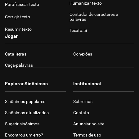
Humanizar texto
Parafrasear texto
Contador de caracteres e
Corrigir texto
palavras
Resumir texto
Texxto.ai
Jogar
Cata-letras
Conexões
Caça-palavras
Explorar Sinônimos
Institucional
Sinônimos populares
Sobre nós
Sinônimos atualizados
Contato
Sugerir sinônimos
Anunciar no site
Encontrou um erro?
Termos de uso