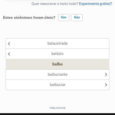
Humanizador de IA
Estes sinônimos foram úteis?
Sim
Não
Existem sinônimos incorretos
Cata-letras
balaustrada
Nenhum dos sinônimos apresentados me ajudou
Conexões
balázio
Outro
Caça-palavras
balbo
balbuciante
balbuciar
Dicionário
Sinônimos