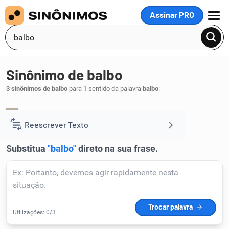
Assinar PRO
MENU
Sinônimo de balbo
3 sinônimos de balbo
para 1 sentido da palavra
balbo
:
gago
tartamudo
tátaro
,
,
.
1
Reescrever Texto
Resumir Texto
Corrigir Texto
Detector de IA