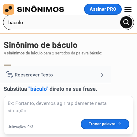
Assinar PRO
MENU
Sinônimo de báculo
4 sinônimos de báculo
para 2 sentidos da palavra
báculo
:
bastão
.
1
Reescrever Texto
Resumir Texto
Corrigir Texto
Detector de IA