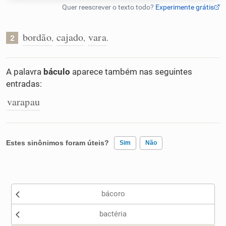
Humanizador de IA
bordão
cajado
vara
,
,
.
2
Cata-letras
A palavra
báculo
aparece também nas seguintes
entradas:
Conexões
varapau
Caça-palavras
Estes sinônimos foram úteis?
Sim
Não
Existem sinônimos incorretos
Dicionário
bácoro
Nenhum dos sinônimos apresentados me ajudou
Sinônimos
bactéria
Outro