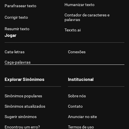
Humanizar texto
Parafrasear texto
Contador de caracteres e
Corrigir texto
palavras
Resumir texto
Texxto.ai
Jogar
Cata-letras
Conexões
Caça-palavras
Explorar Sinônimos
Institucional
Sinônimos populares
Sobre nós
Sinônimos atualizados
Contato
Sugerir sinônimos
Anunciar no site
Encontrou um erro?
Termos de uso