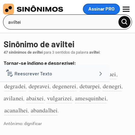
Assinar PRO
MENU
Sinônimo de aviltei
47 sinônimos de aviltei
para 3 sentidos da palavra
aviltei
:
Tornar-se indigno e desprezível:
envileci
desonrei
corrompi
conspurquei
Reescrever Texto
,
,
,
,
1
degradei
depravei
degenerei
deturpei
denegri
,
,
,
,
,
Resumir Texto
avilanei
abaixei
vulgarizei
amesquinhei
,
,
,
,
Corrigir Texto
acanalhei
abandalhei
,
.
Antônimo: dignificar
Detector de IA