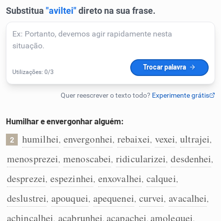
Humanizador de IA
Cata-letras
Conexões
Humilhar e envergonhar alguém:
Caça-palavras
humilhei
envergonhei
rebaixei
vexei
ultrajei
,
,
,
,
,
2
menosprezei
menoscabei
ridicularizei
desdenhei
,
,
,
,
Dicionário
desprezei
espezinhei
enxovalhei
calquei
,
,
,
,
deslustrei
apouquei
apequenei
curvei
avacalhei
,
,
,
,
,
Sinônimos
achincalhei
acabrunhei
acapachei
amolequei
,
,
,
,