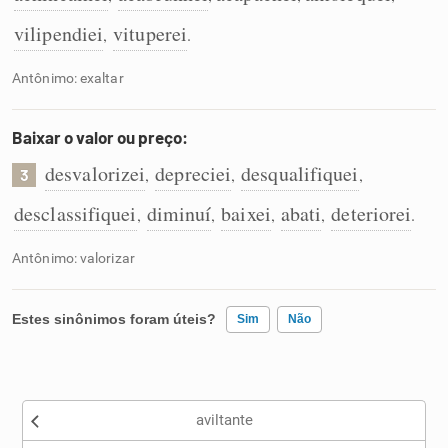
vilipendiei
vituperei
,
.
Antônimo: exaltar
Baixar o valor ou preço:
desvalorizei
depreciei
desqualifiquei
,
,
,
3
desclassifiquei
diminuí
baixei
abati
deteriorei
,
,
,
,
.
Antônimo: valorizar
Estes sinônimos foram úteis?
Sim
Não
Existem sinônimos incorretos
aviltante
Nenhum dos sinônimos apresentados me ajudou