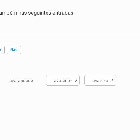
ambém nas seguintes entradas:
m
Não
avarandado
avarento
avareza
ados me ajudou