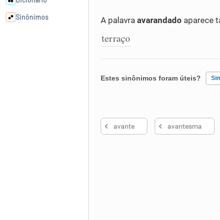
Sinônimos
A palavra
avarandado
aparece t
terraço
Cata-letras
Conexões
Estes sinônimos foram úteis?
Si
Caça-palavras
Existem sinônimos incorretos
avante
avantesma
Nenhum dos sinônimos apresent
Outro
Dicionário
Sinônimos