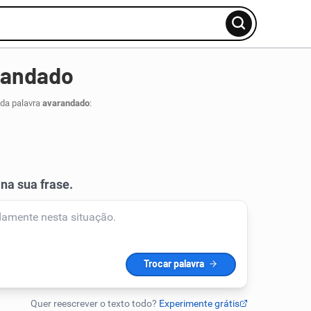
randado
 da palavra
avarandado
: