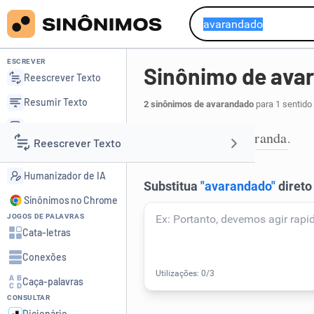
ESCREVER
Sinônimo de ava
Reescrever Texto
Resumir Texto
2 sinônimos de avarandado
para 1 sentido
Corrigir Texto
alpendrado
varanda
,
.
1
Reescrever Texto
Detector de IA
Humanizador de IA
Resumir Texto
Sinônimos no Chrome
JOGOS DE PALAVRAS
Corrigir Texto
Cata-letras
Conexões
Detector de IA
Caça-palavras
CONSULTAR
Humanizador de IA
Dicionário