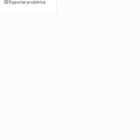
Reportar problema
Consultar
Escrev
Dicionário
Reescre
Sinônimos
Parafra
Conjugação
Corrigir
Antônimos
Resumir
O
Dicionário Online de Sinônimos
é parte do
Dicio.com.br
e
conta com mais de 30 mil sinônimos de palavras e de expressões
em português do Brasil.