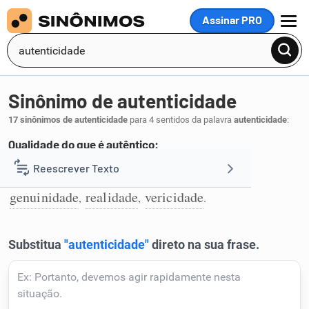
Assinar PRO
MENU
Sinônimo de autenticidade
17 sinônimos de autenticidade
para 4 sentidos da palavra
autenticidade
:
Qualidade do que é autêntico:
efetividade
fidedignidade
fidelidade
Reescrever Texto
,
,
,
1
genuinidade
realidade
vericidade
,
,
.
Resumir Texto
Corrigir Texto
Detector de IA