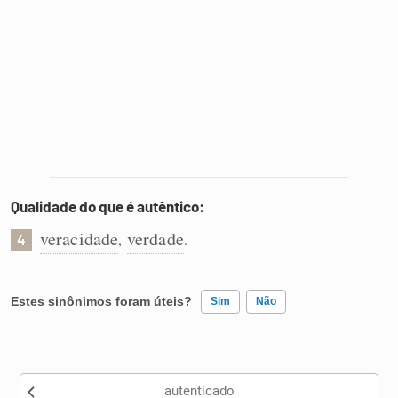
Qualidade do que é autêntico:
veracidade
verdade
,
.
4
Estes sinônimos foram úteis?
Sim
Não
Existem sinônimos incorretos
autenticado
Nenhum dos sinônimos apresentados me ajudou