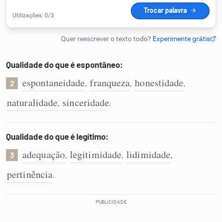
Humanizador de IA
Qualidade do que é espontâneo:
Cata-letras
espontaneidade
franqueza
honestidade
,
,
,
2
Conexões
naturalidade
sinceridade
,
.
Caça-palavras
Qualidade do que é legítimo:
adequação
legitimidade
lidimidade
,
,
,
3
pertinência
.
Dicionário
Sinônimos