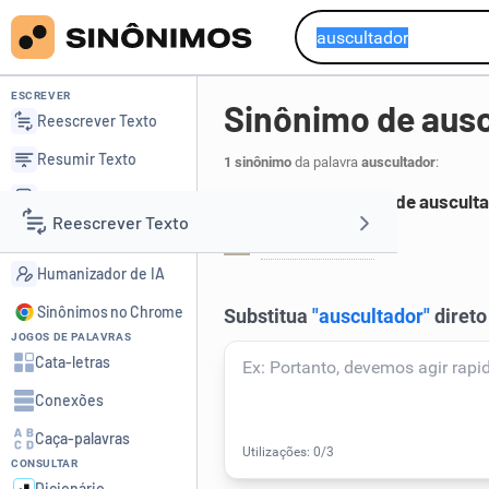
ESCREVER
Sinônimo de aus
Reescrever Texto
Resumir Texto
1 sinônimo
da palavra
auscultador
:
Corrigir Texto
Principais sinônimos de auscult
Reescrever Texto
Detector de IA
estetoscópio
.
1
Humanizador de IA
Resumir Texto
Sinônimos no Chrome
JOGOS DE PALAVRAS
Corrigir Texto
Cata-letras
Conexões
Detector de IA
Caça-palavras
CONSULTAR
Humanizador de IA
Dicionário