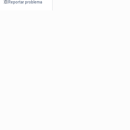
Reportar problema
Consultar
Escrev
Dicionário
Reescre
Sinônimos
Parafra
Conjugação
Corrigir
Antônimos
Resumir
O
Dicionário Online de Sinônimos
é parte do
Dicio.com.br
e
conta com mais de 30 mil sinônimos de palavras e de expressões
em português do Brasil.