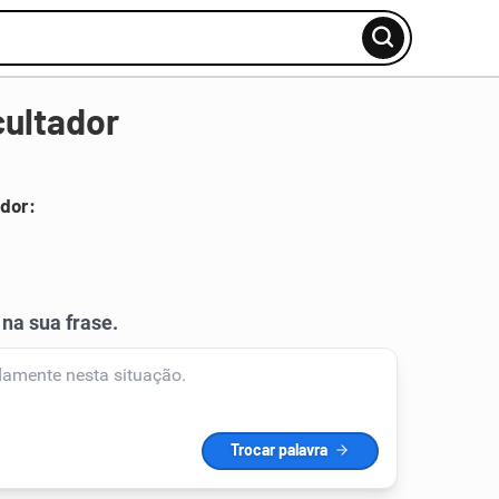
cultador
ador: