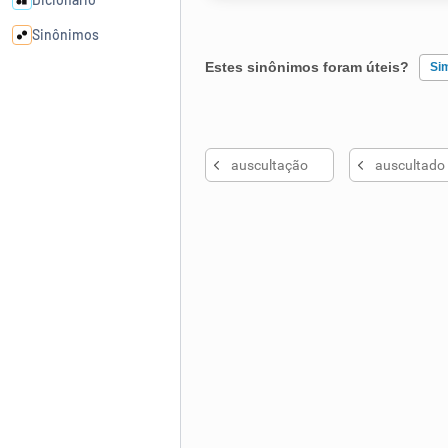
Sinônimos
Estes sinônimos foram úteis?
Si
Cata-letras
Existem sinônimos incorretos
Conexões
auscultação
auscultado
Nenhum dos sinônimos apresent
Caça-palavras
Outro
Dicionário
Sinônimos