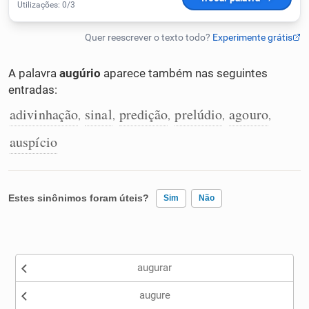
Humanizador de IA
A palavra
augúrio
aparece também nas seguintes
entradas:
Cata-letras
adivinhação
sinal
predição
prelúdio
agouro
,
,
,
,
,
Conexões
auspício
Caça-palavras
Estes sinônimos foram úteis?
Sim
Não
Existem sinônimos incorretos
Dicionário
augurar
Nenhum dos sinônimos apresentados me ajudou
Sinônimos
augure
Outro