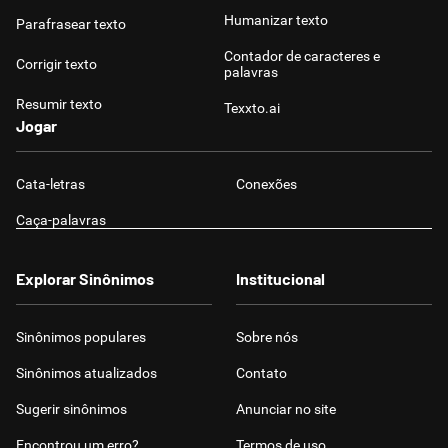
Humanizar texto
Parafrasear texto
Contador de caracteres e
Corrigir texto
palavras
Resumir texto
Texxto.ai
Jogar
Cata-letras
Conexões
Caça-palavras
Explorar Sinônimos
Institucional
Sinônimos populares
Sobre nós
Sinônimos atualizados
Contato
Sugerir sinônimos
Anunciar no site
Encontrou um erro?
Termos de uso