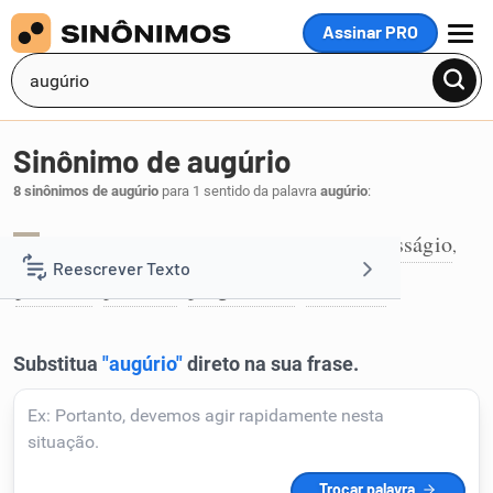
Assinar PRO
MENU
Sinônimo de augúrio
8 sinônimos de augúrio
para 1 sentido da palavra
augúrio
:
horoscópio
horóscopo
prenúncio
presságio
,
,
,
,
1
Reescrever Texto
previsão
profecia
prognóstico
vaticínio
,
,
,
.
Resumir Texto
Corrigir Texto
Detector de IA