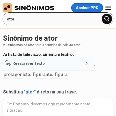
Assinar PRO
MENU
Sinônimo de ator
21 sinônimos de ator
para 3 sentidos da palavra
ator
:
Artista de televisão, cinema e teatro:
artista
intérprete
comediante
cômico
Reescrever Texto
,
,
,
,
1
protagonista
figurante
figura
,
,
.
Resumir Texto
Corrigir Texto
Detector de IA