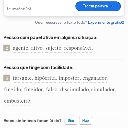
Humanizador de IA
Pessoa com papel ativo em alguma situação:
Cata-letras
agente
ativo
sujeito
responsável
,
,
,
.
2
Conexões
Pessoa que finge com facilidade:
Caça-palavras
farsante
hipócrita
impostor
enganador
,
,
,
,
3
fingido
fingidor
falso
dissimulado
simulador
,
,
,
,
,
embusteiro
.
Dicionário
Sinônimos
Estes sinônimos foram úteis?
Sim
Não