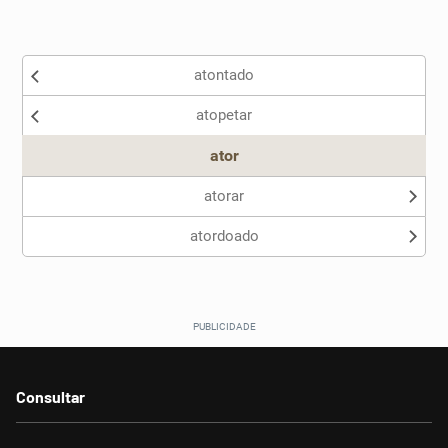
Existem sinônimos incorretos
atontado
Nenhum dos sinônimos apresentados me ajudou
atopetar
Outro
ator
atorar
atordoado
Consultar