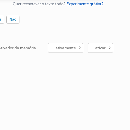
m
Não
ativador da memória
ativamente
ativar
ados me ajudou