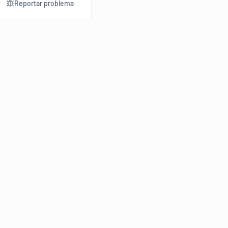
Reportar problema
Consultar
Escrev
Dicionário
Reescre
Sinônimos
Parafra
Conjugação
Corrigir
Antônimos
Resumir
O
Dicionário Online de Sinônimos
é parte do
Dicio.com.br
e
conta com mais de 30 mil sinônimos de palavras e de expressões
em português do Brasil.