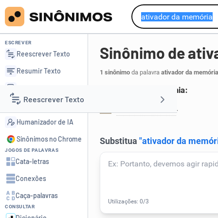
ESCREVER
Sinônimo de ati
Reescrever Texto
Resumir Texto
1 sinônimo
da palavra
ativador da memóri
Corrigir Texto
Relativo à mnemotecnia:
Reescrever Texto
Detector de IA
mnemotécnico
.
1
Humanizador de IA
Resumir Texto
Sinônimos no Chrome
JOGOS DE PALAVRAS
Corrigir Texto
Cata-letras
Conexões
Detector de IA
Caça-palavras
CONSULTAR
Humanizador de IA
Dicionário