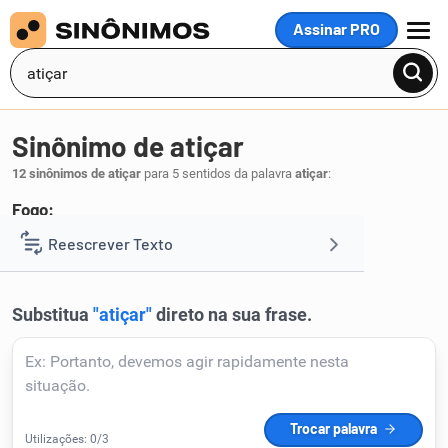
Assinar PRO
MENU
Sinônimo de atiçar
12 sinônimos de atiçar
para 5 sentidos da palavra
atiçar
:
Fogo:
atear
Reescrever Texto
.
1
Resumir Texto
Corrigir Texto
Detector de IA