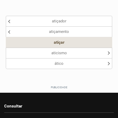
Existem sinônimos incorretos
atiçador
Nenhum dos sinônimos apresentados me ajudou
atiçamento
Outro
atiçar
aticismo
ático
Consultar