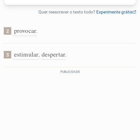
Humanizador de IA
provocar
.
2
Cata-letras
estimular
despertar
,
.
3
Conexões
Caça-palavras
Dicionário
Sinônimos