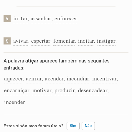
irritar
assanhar
enfurecer
,
,
.
4
avivar
espertar
fomentar
incitar
instigar
,
,
,
,
.
5
A palavra
atiçar
aparece também nas seguintes
entradas:
aquecer
acirrar
acender
incendiar
incentivar
,
,
,
,
,
encarniçar
motivar
produzir
desencadear
,
,
,
,
incender
Estes sinônimos foram úteis?
Sim
Não