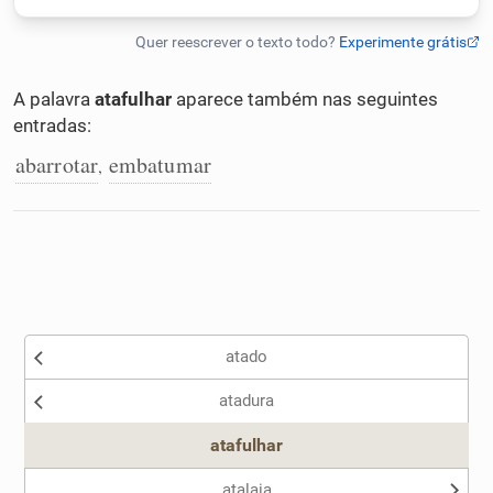
Humanizador de IA
A palavra
atafulhar
aparece também nas seguintes
entradas:
Cata-letras
abarrotar
embatumar
,
Conexões
Caça-palavras
atado
Dicionário
atadura
atafulhar
Sinônimos
atalaia