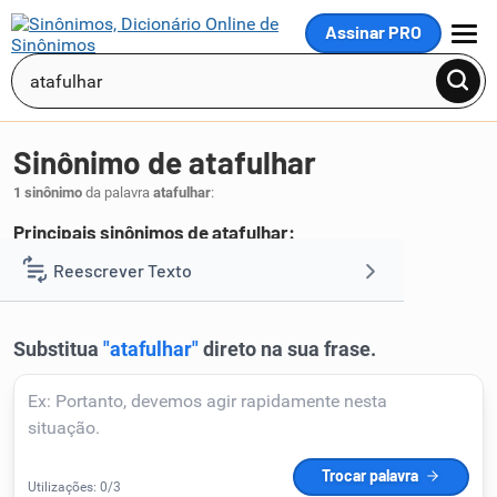
Assinar PRO
MENU
Sinônimo de atafulhar
1 sinônimo
da palavra
atafulhar
:
Principais sinônimos de atafulhar:
atapulhar
Reescrever Texto
.
1
Resumir Texto
Corrigir Texto
Detector de IA